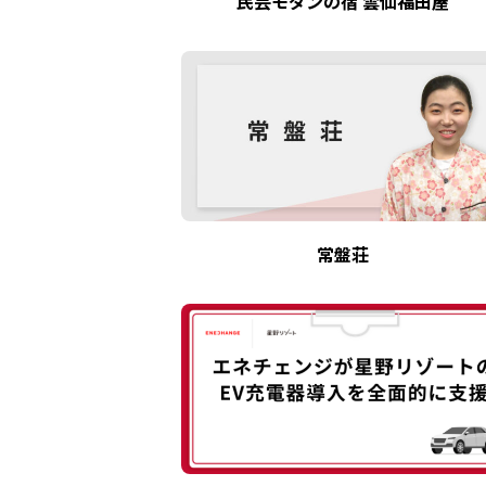
民芸モダンの宿 雲仙福田屋
常盤荘