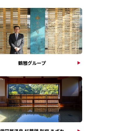
鶴雅グループ
武田尾温泉 紅葉舘 別庭 あざれ