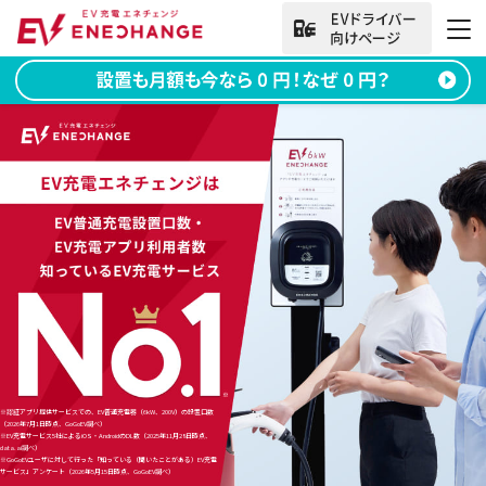
法人向けお問い合わせ
資料ダウンロード
無料お問い合わせ
電話をかける
050-2030-5702
(9:00~18:00)
法人向け
サービス
※認証アプリ提供サービスでの、EV普通充電器（6kW、200V）の設置口数
（2026年7月1日時点、GoGoEV調べ）
※EV充電サービス5社によるiOS・AndroidのDL数（2025年11月28日時点、
data.ai調べ）
導入事例
※GoGoEVユーザに対して行った「知っている（聞いたことがある）EV充電
サービス」アンケート（2026年5月15日時点、GoGoEV調べ）