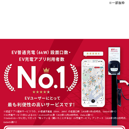
※一部抜粋
※認証アプリ提供サービスでの、EV普通充電器（6kW、200V）の設置口数（2026年7月1日時点、GoGoEV調べ）
※EV充電サービス5社によるiOS・AndroidのDL数（2025年11月28日時点、data.ai調べ）
※GoGoEVユーザに対して行った「知っている（聞いたことがある）EV充電サービス」アンケート（2026年5月15日時点、
GoGoEV調べ）