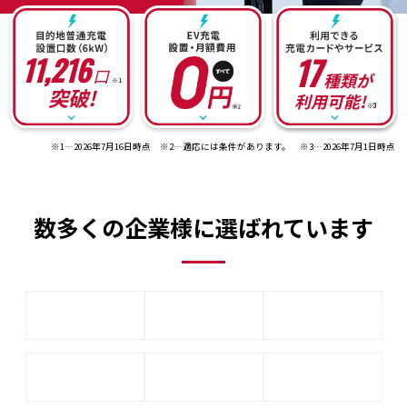
EV・充電の基礎知識
17
11,216
口
種類が
設置・月額費用0円で導入できる理由
※1
突破!
利用可能!
※3
営業パートナー募集
※1…
2026年7月16日
時点 ※2…適応には条件があります。 ※3…
2026年7月1日
時点
セミナー情報
数多くの企業様に選ばれています
ニュース・展示会情報
ブランドツールキット
導入施設別プラン