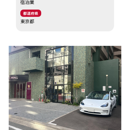
宿泊業
EV・充電の基礎知識
都道府県
東京都
設置・月額費用0円で導入できる理由
営業パートナー募集
セミナー情報
ニュース・展示会情報
ブランドツールキット
導入施設別プラン