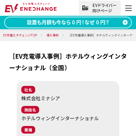
法人向けお問い合わせ
EV充電エネチェンジTOP
導入事例
［EV充電導入事例］ホテルウィングインターナシ
［EV充電導入事例］ホテルウィングインタ
資料ダウンロード
無料お問い合わせ
ーナショナル（全国）
電話をかける
050-2030-5702
(9:00~18:00)
社名
法人向け
株式会社ミナシア
施設名
サービス
ホテルウィングインターナショナル
導入事例
業種