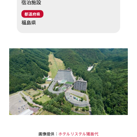
宿泊施設
EV・充電の基礎知識
都道府県
福島県
設置・月額費用0円で導入できる理由
営業パートナー募集
セミナー情報
ニュース・展示会情報
ブランドツールキット
導入施設別プラン
画像提供：
ホテルリステル猪苗代