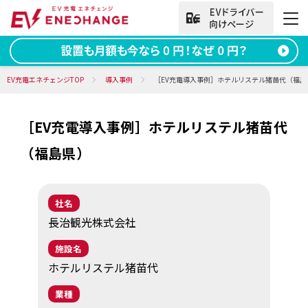
法人向けお問い合わせ
EV充電エネチェンジTOP
導入事例
［EV充電導入事例］ホテルリステル猪苗代（福島
［EV充電導入事例］ホテルリステル猪苗代
資料ダウンロード
無料お問い合わせ
（福島県）
電話をかける
050-2030-5702
(9:00~18:00)
社名
法人向け
長治観光株式会社
施設名
サービス
ホテルリステル猪苗代
導入事例
業種