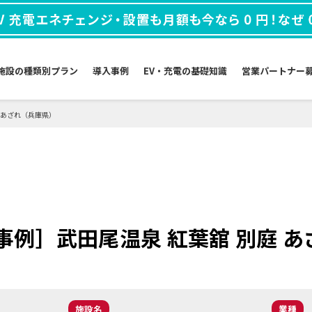
施設の種類別プラン
導入事例
EV・充電の
基礎知識
営業パートナー
 あざれ（兵庫県）
事例］武田尾温泉 紅葉舘 別庭 
施設名
業種