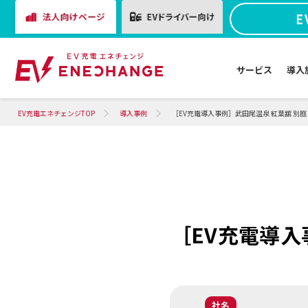
サービス
導入
EV充電エネチェンジTOP
導入事例
［EV充電導入事例］武田尾温泉 紅葉舘 別庭
［EV充電導入
社名