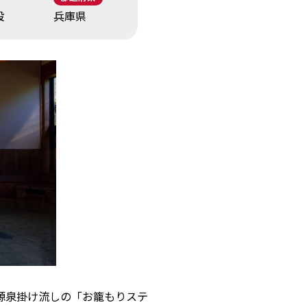
設
兵庫県
で源泉掛け流しの「お籠もりステ