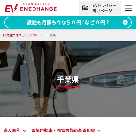
法人向けお問い合わせ
EV充電エネチェンジTOP
千葉県
資料ダウンロード
無料お問い合わせ
電話をかける
050-2030-5702
千葉県
(9:00~18:00)
法人向け
サービス
導入事例
導入事例
電気自動車・充電設備の基礎知識