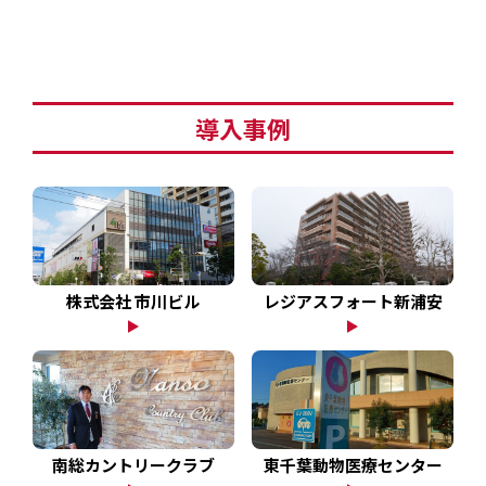
EV・充電の基礎知識
設置・月額費用0円で導入できる理由
導入事例
営業パートナー募集
セミナー情報
ニュース・展示会情報
株式会社 市川ビル
レジアスフォート新浦安
ブランドツールキット
導入施設別プラン
南総カントリークラブ
東千葉動物医療センター