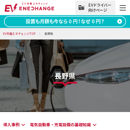
法人向けお問い合わせ
EV充電エネチェンジTOP
長野県
資料ダウンロード
無料お問い合わせ
電話をかける
050-2030-5702
長野県
(9:00~18:00)
法人向け
サービス
導入事例
導入事例
電気自動車・充電設備の基礎知識