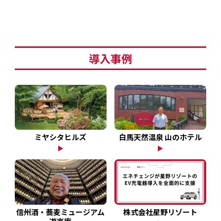
EV・充電の基礎知識
設置・月額費用0円で導入できる理由
導入事例
営業パートナー募集
セミナー情報
ニュース・展示会情報
ミヤシタヒルズ
白馬天然温泉 山のホテル
ブランドツールキット
導入施設別プラン
株式会社星野リゾート
信州酒・蕎麦ミュージアム