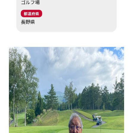
ゴルフ場
EV・充電の基礎知識
都道府県
長野県
設置・月額費用0円で導入できる理由
営業パートナー募集
セミナー情報
ニュース・展示会情報
ブランドツールキット
導入施設別プラン