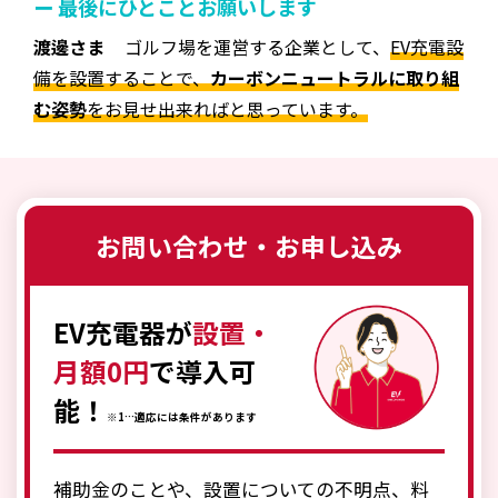
ー 最後にひとことお願いします
渡邊さま
ゴルフ場を運営する企業として、
EV充電設
備を設置することで、
カーボンニュートラルに取り組
む姿勢
をお見せ出来ればと思っています。
お問い合わせ・お申し込み
EV充電器が
設置・
月額0円
で導入可
能！
※1…適応には条件があります
補助金のことや、設置についての不明点、料