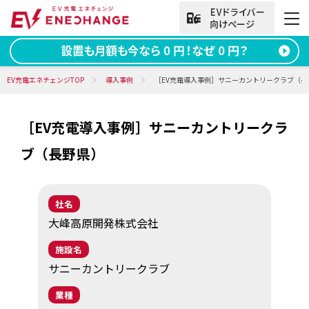
法人向けお問い合わせ
EV充電エネチェンジTOP
導入事例
［EV充電導入事例］サニーカントリークラブ（長
［EV充電導入事例］サニーカントリークラ
資料ダウンロード
無料お問い合わせ
ブ（長野県）
電話をかける
050-2030-5702
(9:00~18:00)
社名
法人向け
大峰高原開発株式会社
施設名
サービス
サニーカントリークラブ
導入事例
業種