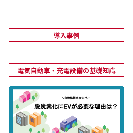
EV・充電の基礎知識
設置・月額費用0円で導入できる理由
導入事例
営業パートナー募集
セミナー情報
電気自動車・充電設備の基礎知識
ニュース・展示会情報
ブランドツールキット
導入施設別プラン