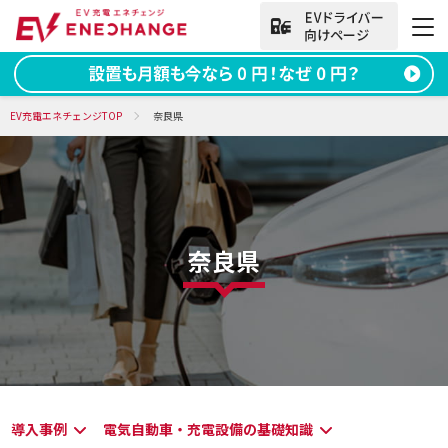
法人向けお問い合わせ
EV充電エネチェンジTOP
奈良県
資料ダウンロード
無料お問い合わせ
電話をかける
050-2030-5702
奈良県
(9:00~18:00)
法人向け
サービス
導入事例
導入事例
電気自動車・充電設備の基礎知識