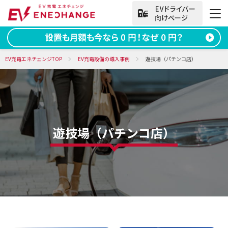
法人向けお問い合わせ
EV充電エネチェンジTOP
EV充電設備の導入事例
遊技場（パチンコ店）
資料ダウンロード
無料お問い合わせ
電話をかける
050-2030-5702
遊技場（パチンコ店）
(9:00~18:00)
法人向け
サービス
導入事例