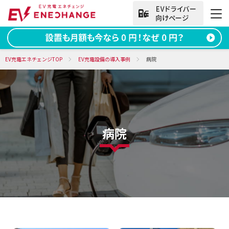
法人向けお問い合わせ
EV充電エネチェンジTOP
EV充電設備の導入事例
病院
資料ダウンロード
無料お問い合わせ
電話をかける
050-2030-5702
病院
(9:00~18:00)
法人向け
サービス
導入事例