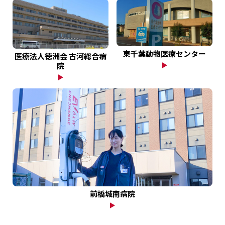
EV・充電の基礎知識
設置・月額費用0円で導入できる理由
東千葉動物医療センター
医療法人徳洲会 古河総合病
院
営業パートナー募集
セミナー情報
ニュース・展示会情報
ブランドツールキット
導入施設別プラン
前橋城南病院