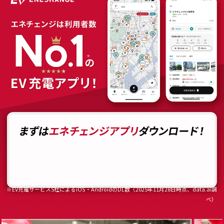
※EV充電サービス5社によるiOS・AndroidのDL数（2025年11月28日時点、data.ai調
べ）