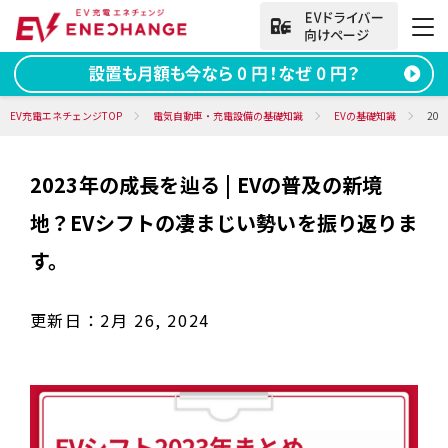
法人向けお問い合わせ
EV充電エネチェンジTOP
電気自動車・充電設備の基礎知識
EVの基礎知識
20
2023年の成長を辿る | EVの普及の新境
資料ダウンロード
無料お問い合わせ
地？EVシフトの凄まじい勢いを振り返りま
電話をかける
050-2030-5702
す。
(9:00~18:00)
更新日：
2月 26, 2024
法人向け
サービス
導入事例