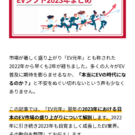
EV・充電の基礎知識
設置・月額費用0円で導入できる理由
営業パートナー募集
市場が著しく盛り上がり「EV元年」とも称された
セミナー情報
2022年から早くも2年が経ちました。多くの人々がEV
普及に期待を膨らませるなか、
「本当にEVの時代にな
ニュース・展示会情報
るのか？」
と不安をぬぐい切れないという声も少なく
ブランドツールキット
ありません。
導入施設別プラン
この記事では、「EV元年」翌年の
2023年における日
本のEV市場の盛り上がりについて解説
します。
2022
年に引き続き2023年も目覚ましく成長したEV業界。
その動向を整理してお伝えします。