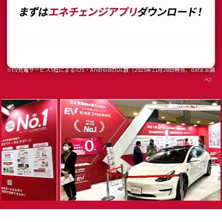
※EV充電サービス5社によるiOS・AndroidのDL数（2025年11月28日時点、data.ai調
べ）