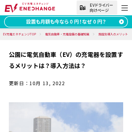
法人向けお問い合わせ
EV充電エネチェンジTOP
電気自動車・充電設備の基礎知識
施設別導入のメリット
公園に電気自動車（EV）の充電器を設置す
資料ダウンロード
無料お問い合わせ
るメリットは？導入方法は？
電話をかける
050-2030-5702
(9:00~18:00)
更新日：
10月 13, 2022
法人向け
サービス
導入事例