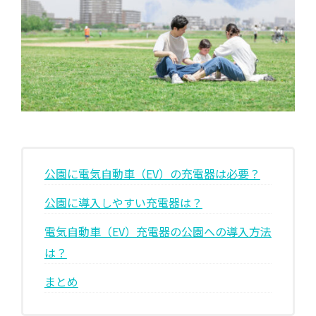
EV・充電の基礎知識
設置・月額費用0円で導入できる理由
営業パートナー募集
セミナー情報
公園に電気自動車（EV）の充電器は必要？
ニュース・展示会情報
公園に導入しやすい充電器は？
ブランドツールキット
電気自動車（EV）充電器の公園への導入方法
導入施設別プラン
は？
まとめ