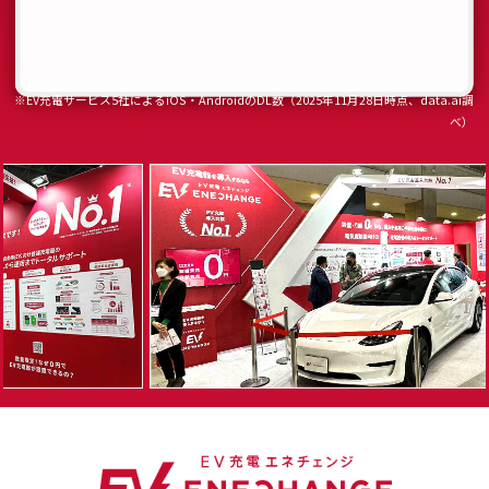
※EV充電サービス5社によるiOS・AndroidのDL数（2025年11月28日時点、data.ai調
べ）