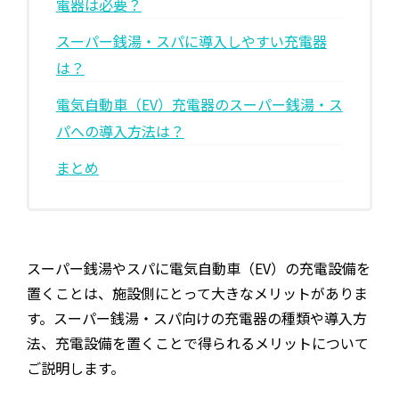
電器は必要？
EV・充電の基礎知識
スーパー銭湯・スパに導入しやすい充電器
は？
設置・月額費用0円で導入できる理由
電気自動車（EV）充電器のスーパー銭湯・ス
営業パートナー募集
パへの導入方法は？
まとめ
セミナー情報
ニュース・展示会情報
ブランドツールキット
スーパー銭湯やスパに電気自動車（EV）の充電設備を
置くことは、施設側にとって大きなメリットがありま
導入施設別プラン
す。スーパー銭湯・スパ向けの充電器の種類や導入方
法、充電設備を置くことで得られるメリットについて
ご説明します。