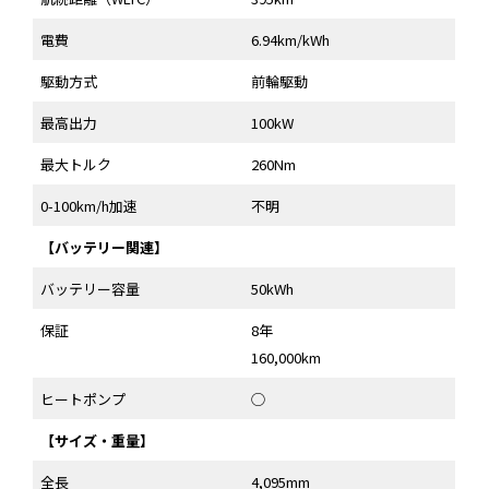
電費
6.94km/kWh
駆動方式
前輪駆動
最高出力
100kW
最大トルク
260Nm
0-100km/h加速
不明
【バッテリー関連】
バッテリー容量
50kWh
保証
8年
160,000km
ヒートポンプ
◯
【サイズ・重量】
全長
4,095mm