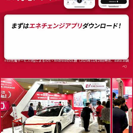
※EV充電サービス5社によるiOS・AndroidのDL数（2025年11月28日時点、data.ai調
べ）