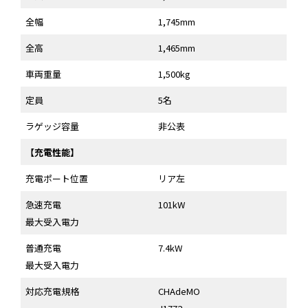
全幅
1,745mm
全高
1,465mm
車両重量
1,500kg
定員
5名
ラゲッジ容量
非公表
【充電性能】
充電ポート位置
リア左
急速充電
101kW
最大受入電力
普通充電
7.4kW
最大受入電力
対応充電規格
CHAdeMO