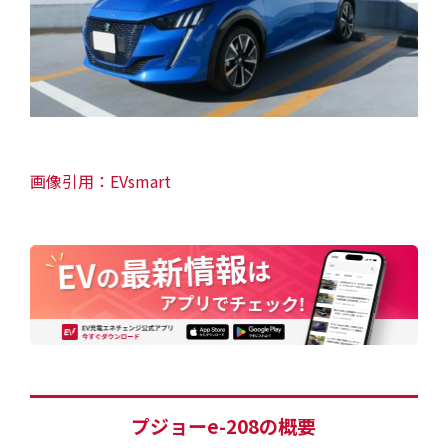
EV・充電の基礎知識
設置・月額費用0円で導入できる理由
営業パートナー募集
画像引用：EVsmart
セミナー情報
ニュース・展示会情報
ブランドツールキット
導入施設別プラン
プジョーe-208の概要