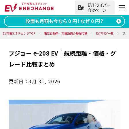
法人向けお問い合わせ
EV充電エネチェンジTOP
電気自動車・充電設備の基礎知識
EV/PHEV一覧
プジ
プジョー e-208 EV｜航続距離・価格・グ
資料ダウンロード
無料お問い合わせ
レード比較まとめ
電話をかける
050-2030-5702
(9:00~18:00)
更新日：
3月 31, 2026
法人向け
サービス
導入事例