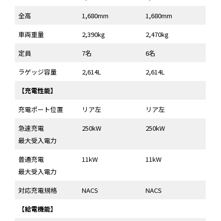
全高
1,680mm
1,680mm
車両重量
2,390kg
2,470kg
定員
7名
6名
ラゲッジ容量
2,614L
2,614L
【充電性能】
充電ポート位置
リア左
リア左
急速充電
250kW
250kW
最大受入電力
普通充電
11kW
11kW
最大受入電力
対応充電規格
NACS
NACS
【給電機能】