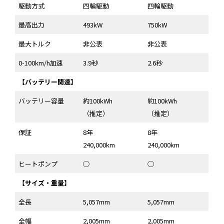
駆動方式
四輪駆動
四輪駆動
最高出力
493kW
750kW
最大トルク
非公表
非公表
0-100km/h加速
3.9秒
2.6秒
【バッテリー関連】
バッテリー容量
約100kWh
約100kWh
（推定）
（推定）
保証
8年
8年
240,000km
240,000km
ヒートポンプ
◯
◯
【サイズ・重量】
全長
5,057mm
5,057mm
全幅
2,005mm
2,005mm