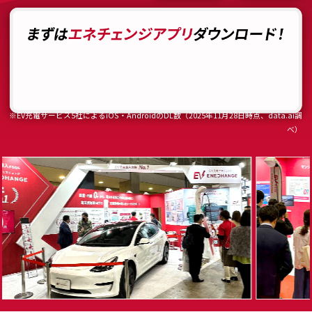
※EV充電サービス5社によるiOS・AndroidのDL数（2025年11月28日時点、data.ai調
べ）