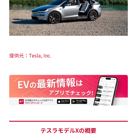
EV・充電の基礎知識
設置・月額費用0円で導入できる理由
営業パートナー募集
提供元：Tesla, Inc.
セミナー情報
ニュース・展示会情報
ブランドツールキット
導入施設別プラン
テスラモデルXの概要