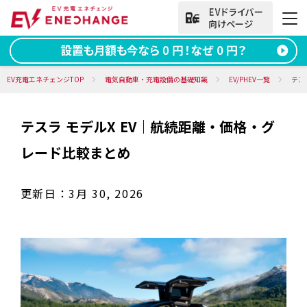
法人向けお問い合わせ
EV充電エネチェンジTOP
電気自動車・充電設備の基礎知識
EV/PHEV一覧
テス
テスラ モデルX EV｜航続距離・価格・グ
資料ダウンロード
無料お問い合わせ
レード比較まとめ
電話をかける
050-2030-5702
(9:00~18:00)
更新日：
3月 30, 2026
法人向け
サービス
導入事例