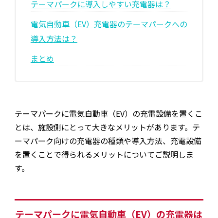
テーマパークに導入しやすい充電器は？
EV・充電の基礎知識
電気自動車（EV）充電器のテーマパークへの
導入方法は？
設置・月額費用0円で導入できる理由
まとめ
営業パートナー募集
セミナー情報
テーマパークに電気自動車（EV）の充電設備を置くこ
ニュース・展示会情報
とは、施設側にとって大きなメリットがあります。テ
ーマパーク向けの充電器の種類や導入方法、充電設備
ブランドツールキット
を置くことで得られるメリットについてご説明しま
す。
導入施設別プラン
テーマパークに電気自動車（EV）の充電器は