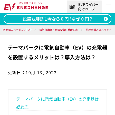
法人向けお問い合わせ
EV充電エネチェンジTOP
電気自動車・充電設備の基礎知識
施設別導入のメリット
テーマパークに電気自動車（EV）の充電器
資料ダウンロード
無料お問い合わせ
を設置するメリットは？導入方法は？
電話をかける
050-2030-5702
(9:00~18:00)
更新日：
10月 13, 2022
法人向け
サービス
テーマパークに電気自動車（EV）の充電器は
必要？
導入事例