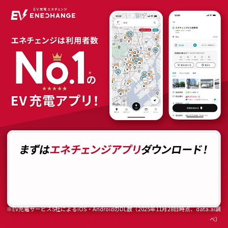
※EV充電サービス5社によるiOS・AndroidのDL数（2025年11月28日時点、data.ai調
べ）