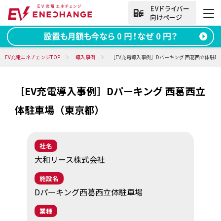
法人向けお問い合わせ
EV充電エネチェンジTOP
導入事例
［EV充電導入事例］Dパーキング 西葛西立体駐
［EV充電導入事例］Dパーキング 西葛西立
資料ダウンロード
無料お問い合わせ
体駐車場（東京都）
電話をかける
050-2030-5702
(9:00~18:00)
社名
法人向け
大和リース株式会社
施設名
サービス
Dパーキング西葛西立体駐車場
導入事例
業種