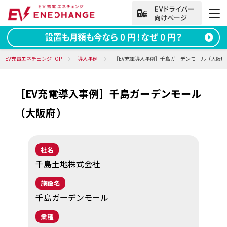
法人向けお問い合わせ
EV充電エネチェンジTOP
導入事例
［EV充電導入事例］千島ガーデンモール（大阪府）
［EV充電導入事例］千島ガーデンモール
資料ダウンロード
無料お問い合わせ
（大阪府）​
電話をかける
050-2030-5702
(9:00~18:00)
社名
法人向け
千島土地株式会社
施設名
サービス
千島ガーデンモール
導入事例
業種