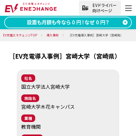
法人向けお問い合わせ
EV充電エネチェンジTOP
導入事例
［EV充電導入事例］宮崎大学（宮崎県）
［EV充電導入事例］宮崎大学（宮崎県）
資料ダウンロード
無料お問い合わせ
電話をかける
050-2030-5702
(9:00~18:00)
社名
国立大学法人宮崎大学
法人向け
施設名
宮崎大学木花キャンパス
サービス
業種
教育機関
導入事例