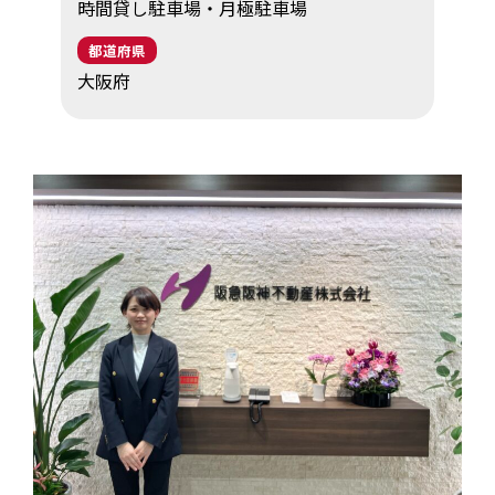
時間貸し駐車場・月極駐車場
EV・充電の基礎知識
都道府県
大阪府
設置・月額費用0円で導入できる理由
営業パートナー募集
セミナー情報
ニュース・展示会情報
ブランドツールキット
導入施設別プラン