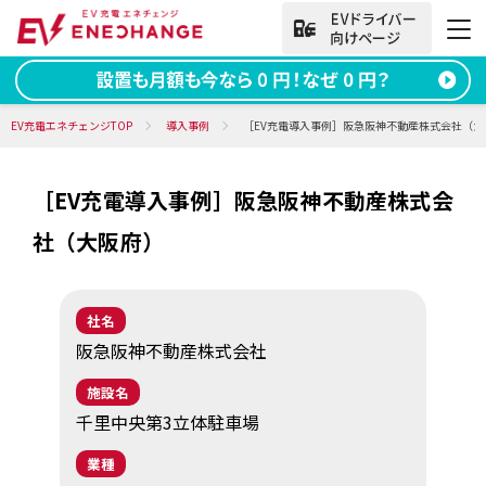
法人向けお問い合わせ
EV充電エネチェンジTOP
導入事例
［EV充電導入事例］阪急阪神不動産株式会社（大阪
［EV充電導入事例］阪急阪神不動産株式会
資料ダウンロード
無料お問い合わせ
社（大阪府）​
電話をかける
050-2030-5702
(9:00~18:00)
社名
法人向け
阪急阪神不動産株式会社
施設名
サービス
千里中央第3立体駐車場
導入事例
業種