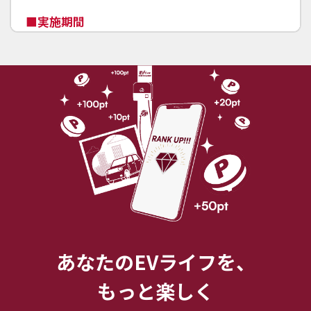
実施期間
2026年4月22日〜2027年3月31日
※ランクと獲得ポイントはシーズン中のみ有効で
す。シーズン終了後（2027年4月1日以降）はリ
セットされ、次シーズンへ持ち越すことはできま
せん。
登録方法
参加登録には下記の手順が必要です。
1. EV充電エネチェンジアプリをダウンロードす
る
あなたのEVライフを、
・AppStore
：
https://apps.apple.com/jp/app/id911721775
もっと楽しく
・Google Play：