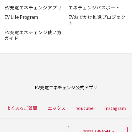
「すべての充電スポット」に対して、画像を添付
EV充電エネチェンジアプリ
エネチェンジパスポート
して口コミを投稿する。
EV Life Program
EVおでかけ推進プロジェク
ト
ポイント・ランクの確認方法
EV充電エネチェンジ使い方
EV充電エネチェンジアプリ内ホームで現在のラ
ガイド
ンク、獲得ポイント、および次のランクまでの必
要ポイントをご確認いただけます。
ランクアップ特典の受け取り方法
所定のポイントに到達しランクアップすると、特
EV充電エネチェンジ公式アプリ
典が付与されます。
【ゴールド】
よくあるご質問
エックス
Youtube
Instagram
・300円分充電クーポン
EV充電エネチェンジの充電に利用できるプ
リペイドクーポンとして、アプリのプリペイ
お問い合わせ・