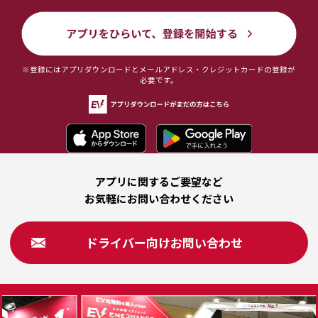
https://play.google.com/store/apps/details?
id=net.evsmart
2. ログインして必要情報を入力する
※登録にはアプリダウンロードとメールアドレス・クレジットカードの登録が
必要です。
・アプリを起動し、ログイン登録を行ってくださ
い。
・ログイン後、画面右下の「マイページ」から
メールアドレス・クレジットカードの登録を行
ってください。
アプリに関するご要望など
お気軽にお問い合わせください
3. ホームから「プログラムに登録する」
・必要情報の入力完了後、ホームの「プログラム
に登録する」をタップして利用規約に同意し、登
ドライバー向けお問い合わせ
録を完了してください。
・登録完了時点で「エントリー」ランクとしてプ
ログラムが開始されます。