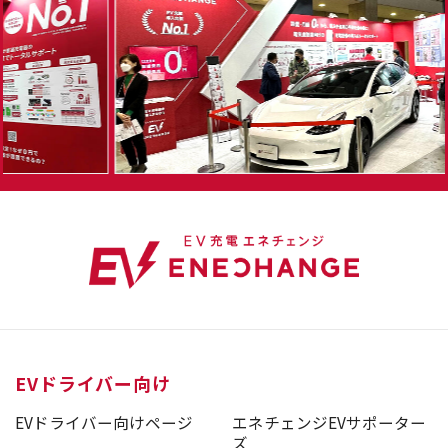
ポイントの獲得方法
プログラムに登録後、対象の取り組みを実施いた
だくことで、自動的にポイントが付与されます。
充電でためる（10分につき10pt）
・「EV充電エネチェンジ」の充電スポットに
て、EV充電エネチェンジアプリから充電を開始
する。
・※透明性の確保および関係法令（景品表示法
等）遵守のため、アプリ内の口コミ掲示欄には
『本プログラムのポイント獲得を目的とした投稿
が含まれる』旨を一律で明記しております。あら
かじめご了承ください。
EVドライバー向け
口コミ投稿でためる（1投稿につき10pt）
EVドライバー向けページ
エネチェンジEVサポーター
・EV充電エネチェンジアプリに掲載されている
ズ